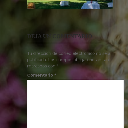
DEJA UN COMENTARIO
Tu dirección de correo electrónico no será
publicada.
Los campos obligatorios están
marcados con
*
Comentario
*