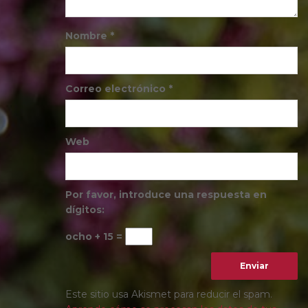
Nombre
*
Correo electrónico
*
Web
Por favor, introduce una respuesta en
dígitos:
ocho + 15 =
Este sitio usa Akismet para reducir el spam.