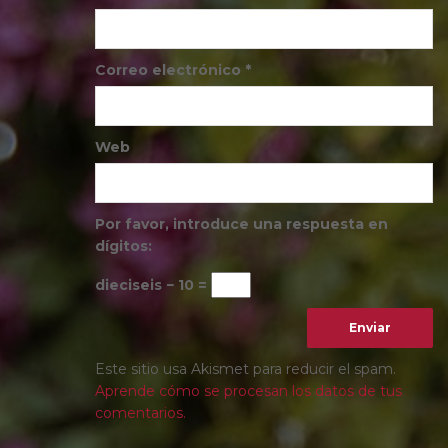
Correo electrónico
*
Web
Por favor, introduce una respuesta en
dígitos:
dieciseis − 10 =
Este sitio usa Akismet para reducir el spam.
Aprende cómo se procesan los datos de tus
comentarios.