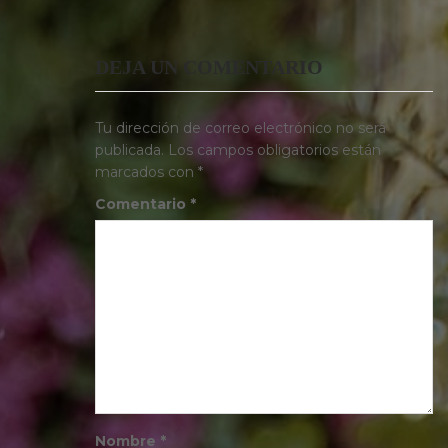
DEJA UN COMENTARIO
Tu dirección de correo electrónico no será
publicada.
Los campos obligatorios están
marcados con
*
Comentario
*
Nombre
*