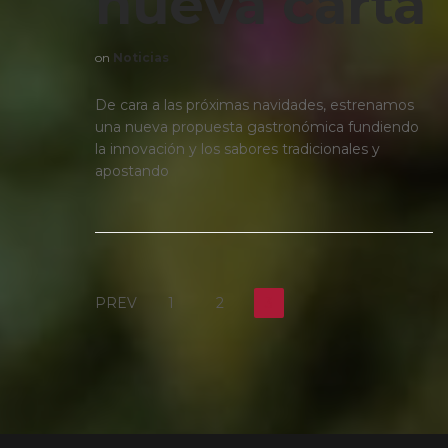
nueva carta
on
Noticias
De cara a las próximas navidades, estrenamos
una nueva propuesta gastronómica fundiendo
la innovación y los sabores tradicionales y
apostando
PREV
1
2
3