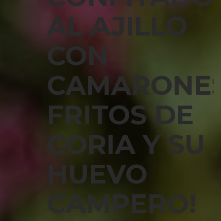
AL AJILLO
CON
CAMARONE
FRITOS DE
CORIA Y SU
HUEVO
CAMPERO!