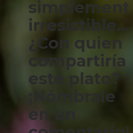
simplement
irresistible…
¿Con quien
compartiría
este plato?
¡Nómbrale
en un
comentario!!