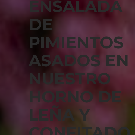
ENSALADA
DE
PIMIENTOS
ASADOS EN
NUESTRO
HORNO DE
LEÑA Y
CONFITADO