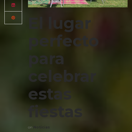
El lugar
perfecto
para
celebrar
estas
fiestas
on
Noticias