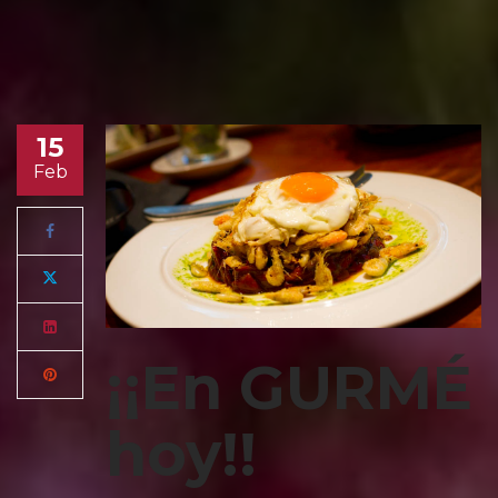
15
Feb
¡¡En GURMÉ
hoy!!