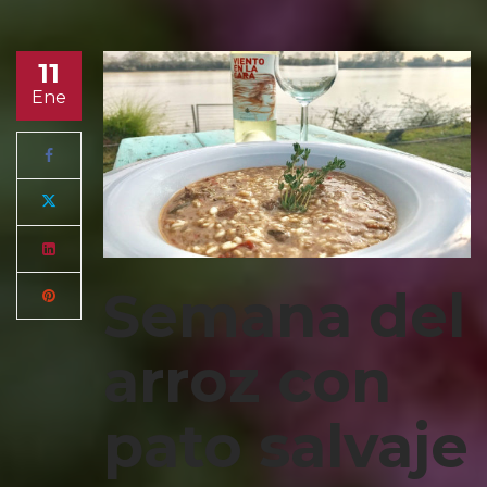
11
Ene
Semana del
arroz con
pato salvaje