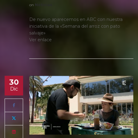
on
Noticias
De nuevo aparecemos en ABC con nuestra
iniciativa de la «Semana del arroz con pato
salvaje»
Ver enlace
30
Dic