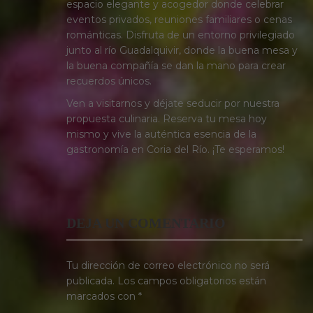
espacio elegante y acogedor donde celebrar
eventos privados, reuniones familiares o cenas
románticas. Disfruta de un entorno privilegiado
junto al río Guadalquivir, donde la buena mesa y
la buena compañía se dan la mano para crear
recuerdos únicos.
Ven a visitarnos y déjate seducir por nuestra
propuesta culinaria. Reserva tu mesa hoy
mismo y vive la auténtica esencia de la
gastronomía en Coria del Río. ¡Te esperamos!
DEJA UN COMENTARIO
Tu dirección de correo electrónico no será
publicada.
Los campos obligatorios están
marcados con
*