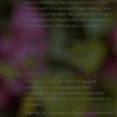
arroces caldosos y melosos al momento, con
todo el cariño y la dedicación que merece cada
receta. La combinación de ingredientes frescos
y nuestra cocina nos permite ofrecerte arroces
llenos de sabor y texturas que conquistan.
Vinos y eventos para
disfrutar en buena
compañía
Para que tu visita sea aún más especial,
contamos con una bodega de vinos
cuidadosamente seleccionados que realzan
cada plato y despiertan nuevas sensaciones en
el paladar.
Además, en Restaurante Esturión ofrecemos un