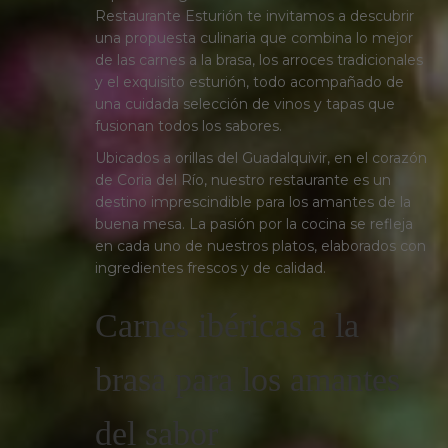
Restaurante Esturión te invitamos a descubrir
una propuesta culinaria que combina lo mejor
de las carnes a la brasa, los arroces tradicionales
y el exquisito esturión, todo acompañado de
una cuidada selección de vinos y tapas que
fusionan todos los sabores.
Ubicados a orillas del Guadalquivir, en el corazón
de Coria del Río, nuestro restaurante es un
destino imprescindible para los amantes de la
buena mesa. La pasión por la cocina se refleja
en cada uno de nuestros platos, elaborados con
ingredientes frescos y de calidad.
Carnes ibéricas a la
brasa para los amantes
del sabor