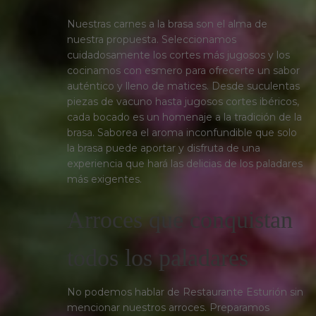
Nuestras carnes a la brasa son el alma de
nuestra propuesta. Seleccionamos
cuidadosamente los cortes más jugosos y los
cocinamos con esmero para ofrecerte un sabor
auténtico y lleno de matices. Desde suculentas
piezas de vacuno hasta jugosos cortes ibéricos,
cada bocado es un homenaje a la tradición de la
brasa. Saborea el aroma inconfundible que solo
la brasa puede aportar y disfruta de una
experiencia que hará las delicias de los paladares
más exigentes.
Arroces que conquistan
todos los paladares
No podemos hablar de Restaurante Esturión sin
mencionar nuestros arroces. Preparamos