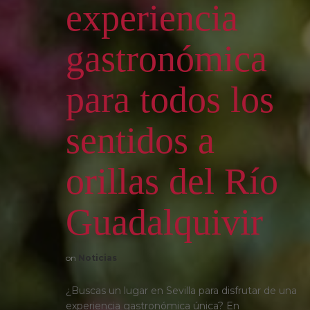
experiencia
gastronómica
para todos los
sentidos a
orillas del Río
Guadalquivir
on
Noticias
¿Buscas un lugar en Sevilla para disfrutar de una
experiencia gastronómica única? En