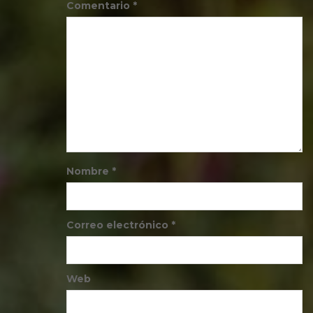
Comentario
*
Nombre
*
Correo electrónico
*
Web