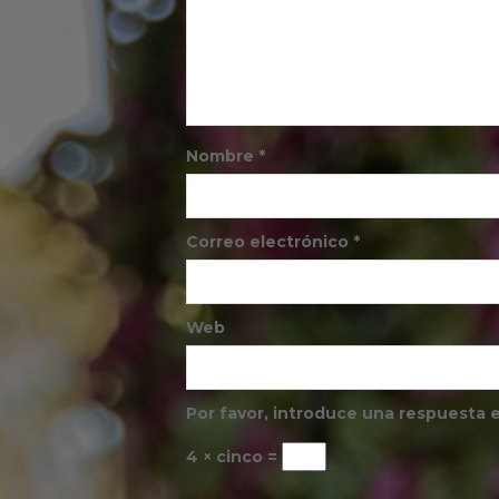
Nombre
*
Correo electrónico
*
Web
Por favor, introduce una respuesta e
4 × cinco =