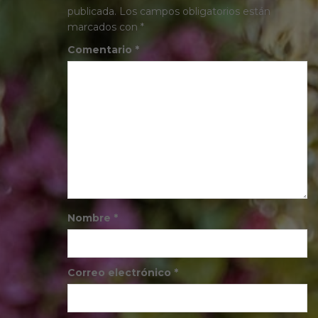
publicada.
Los campos obligatorios están
marcados con
*
Comentario
*
Nombre
*
Correo electrónico
*