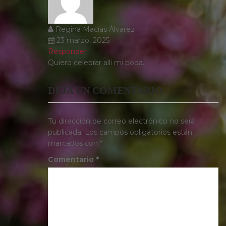
Regina Macías Álvarez
23 marzo, 2025
Responder
Quiero celebrar allí mi boda.
DEJA UN COMENTARIO
Tu dirección de correo electrónico no será
publicada.
Los campos obligatorios están
marcados con
*
Comentario
*