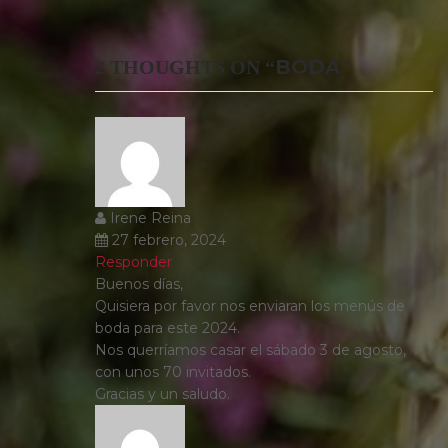
BODA
2 THOUGHTS ON “
”
Irene Reina
27 febrero, 2024
Responder
Buenos días,
Quisiera por favor nos enviaran los menús de
boda para este 2024.
Nos querríamos casar el sábado 3 de agosto,
con unos 70 invitados.
Gracias y un saludo.