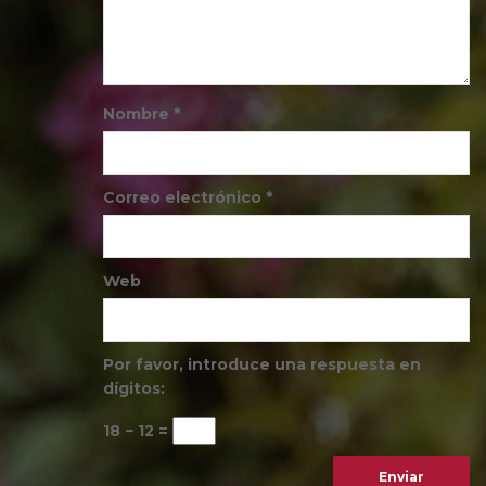
Nombre
*
Correo electrónico
*
Web
Por favor, introduce una respuesta en
dígitos:
18 − 12 =