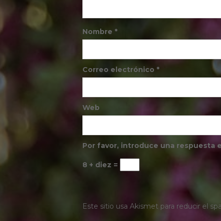
Nombre
*
Correo electrónico
*
Web
Por favor, introduce una respuesta e
8 + diez =
Este sitio usa Akismet para reducir el s