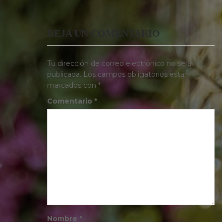
DEJA UN COMENTARIO
Tu dirección de correo electrónico no será
publicada.
Los campos obligatorios están
marcados con
*
Comentario
*
Nombre
*