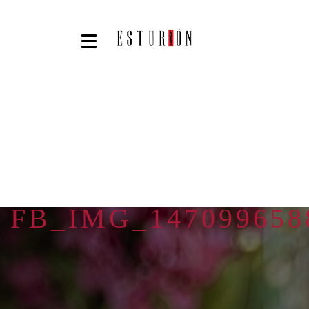
FB_IMG_147099658