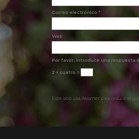
Correo electrónico
*
Web
Por favor, introduce una respuesta e
2 × cuatro =
Este sitio usa Akismet para reducir el s