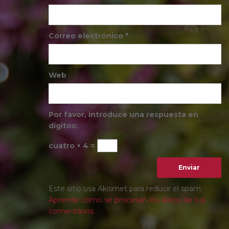
Correo electrónico
*
Web
Por favor, introduce una respuesta en
dígitos:
cuatro × 4 =
Este sitio usa Akismet para reducir el spam.
Aprende cómo se procesan los datos de tus
comentarios.