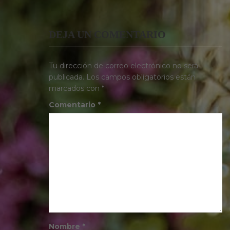
DEJA UN COMENTARIO
Tu dirección de correo electrónico no será
publicada.
Los campos obligatorios están
marcados con
*
Comentario
*
Nombre
*