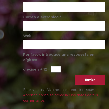
Correo electrónico
*
Web
Por favor, introduce una respuesta en
dígitos:
dieciseis + 12 =
Este sitio usa Akismet para reducir el spam.
Aprende cómo se procesan los datos de tus
comentarios.