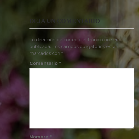
DEJA UN COMENTARIO
Tu dirección de correo electrónico no será
publicada.
Los campos obligatorios están
marcados con
*
Comentario
*
Nombre
*