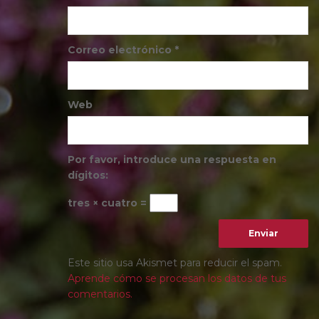
Correo electrónico
*
Web
Por favor, introduce una respuesta en
dígitos:
tres × cuatro =
Este sitio usa Akismet para reducir el spam.
Aprende cómo se procesan los datos de tus
comentarios.