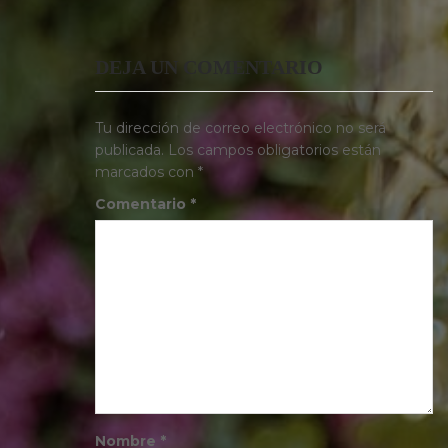
DEJA UN COMENTARIO
Tu dirección de correo electrónico no será
publicada.
Los campos obligatorios están
marcados con
*
Comentario
*
Nombre
*