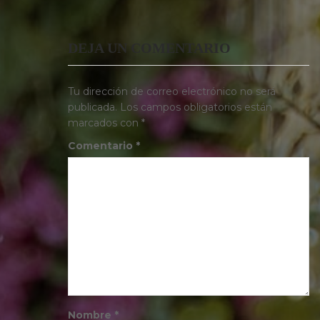
DEJA UN COMENTARIO
Tu dirección de correo electrónico no será
publicada.
Los campos obligatorios están
marcados con
*
Comentario
*
Nombre
*