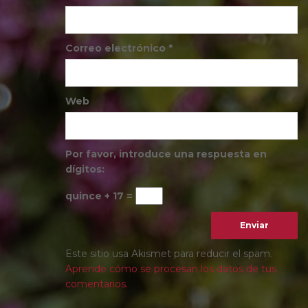
Correo electrónico
*
Web
Por favor, introduce una respuesta en
dígitos:
quince + 17 =
Este sitio usa Akismet para reducir el spam.
Aprende cómo se procesan los datos de tus
comentarios.