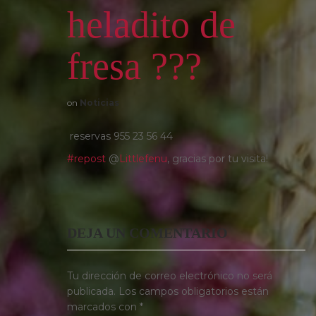
heladito de
fresa ???
on
Noticias
reservas 955 23 56 44
#
repost
@
Littlefenu
, gracias por tu visita!
DEJA UN COMENTARIO
Tu dirección de correo electrónico no será
publicada.
Los campos obligatorios están
marcados con
*