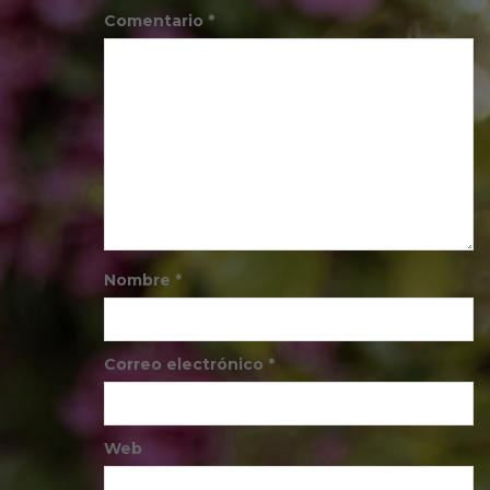
Comentario
*
Nombre
*
Correo electrónico
*
Web