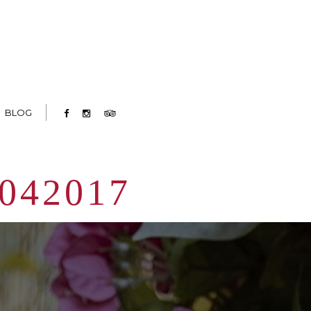
BLOG
042017