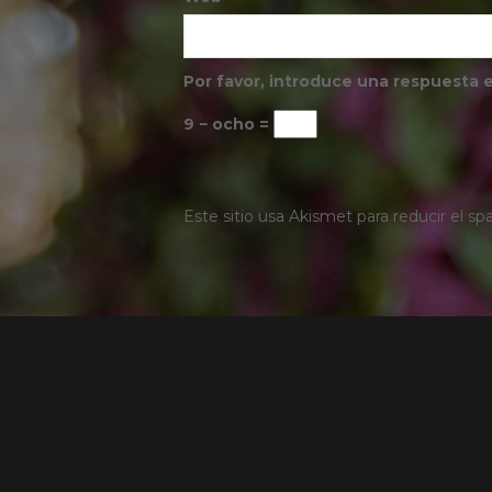
Por favor, introduce una respuesta e
9 − ocho =
Este sitio usa Akismet para reducir el s