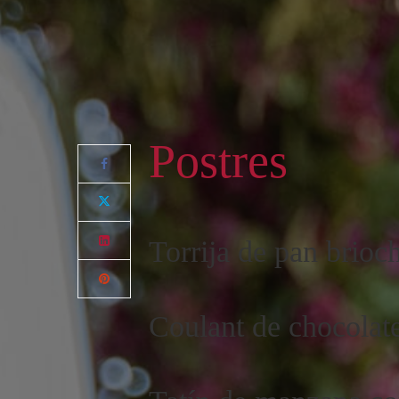
Postres
Torrija de pan brioc
Coulant de chocolate