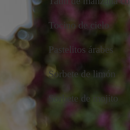
Tatín de manzana co
Tocino de cielo
Pastelitos árabes
Sorbete de limón
Sorbete de mojito