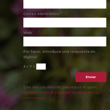
Correo electrónico
*
Web
Por favor, introduce una respuesta en
dígitos:
3 + 7 =
Este sitio usa Akismet para reducir el spam.
Aprende cómo se procesan los datos de tus
comentarios.