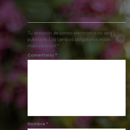
DEJA UN COMENTARIO
Tu dirección de correo electrónico no será
publicada.
Los campos obligatorios están
marcados con
*
Comentario
*
Nombre
*