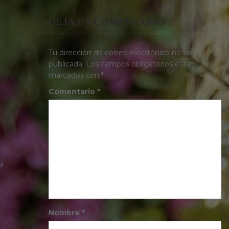
DEJA UN COMENTARIO
Tu dirección de correo electrónico no será
publicada.
Los campos obligatorios están
marcados con
*
Comentario
*
Nombre
*