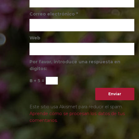
Correo electrónico
*
Web
Por favor, introduce una respuesta en
dígitos:
8 + 5 =
Este sitio usa Akismet para reducir el spam.
Aprende cómo se procesan los datos de tus
comentarios.