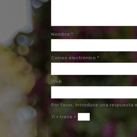
Nombre
*
Correo electrónico
*
Web
Por favor, introduce una respuesta e
11 + trece =