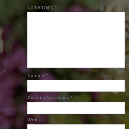
Comentario
*
Nombre
*
Correo electrónico
*
Web