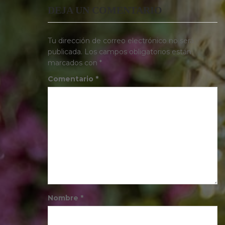
DEJA UN COMENTARIO
Tu dirección de correo electrónico no será
publicada.
Los campos obligatorios están
marcados con
*
Comentario
*
Nombre
*