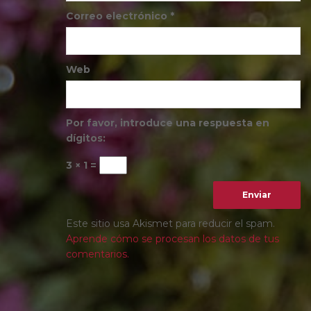
Correo electrónico
*
Web
Por favor, introduce una respuesta en
dígitos:
3 × 1 =
Este sitio usa Akismet para reducir el spam.
Aprende cómo se procesan los datos de tus
comentarios.