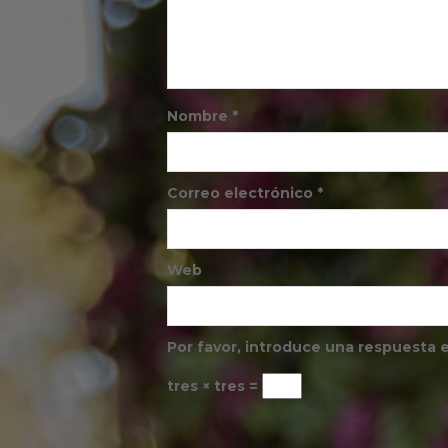
Nombre
*
Correo electrónico
*
Web
Por favor, introduce una respuesta e
tres × tres =