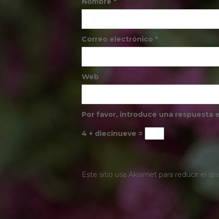
Nombre
*
Correo electrónico
*
Web
Por favor, introduce una respuesta e
4 + diecinueve =
Este sitio usa Akismet para reducir el s