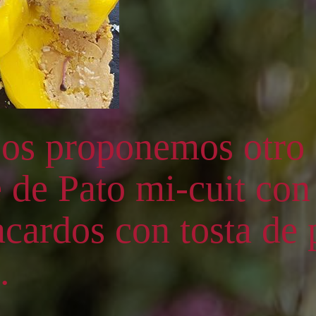
os proponemos otro 
e de Pato mi-cuit co
acardos con tosta de
.