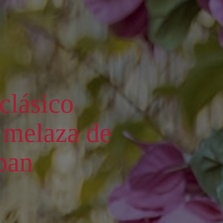
clásico
n melaza de
 pan