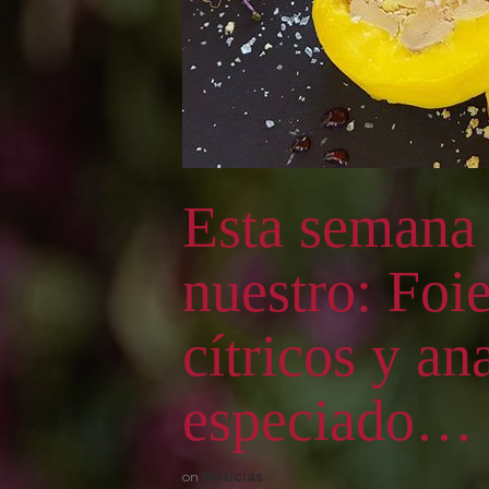
Esta semana 
nuestro: Foi
cítricos y an
especiado… 
on
Noticias