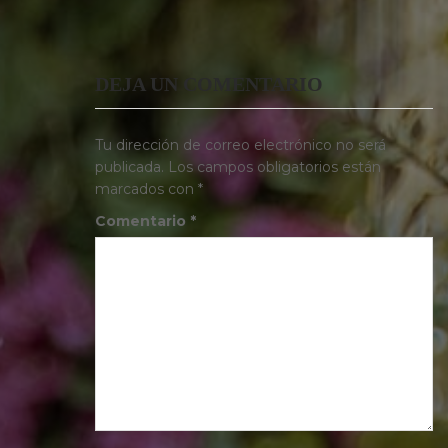
DEJA UN COMENTARIO
Tu dirección de correo electrónico no será
publicada.
Los campos obligatorios están
marcados con
*
Comentario
*