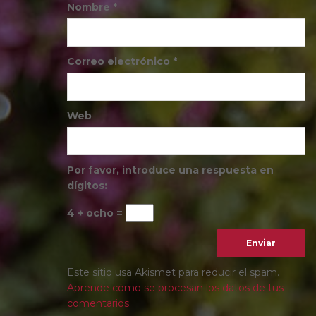
Nombre
*
Correo electrónico
*
Web
Por favor, introduce una respuesta en
dígitos:
4 + ocho =
Este sitio usa Akismet para reducir el spam.
Aprende cómo se procesan los datos de tus
comentarios.