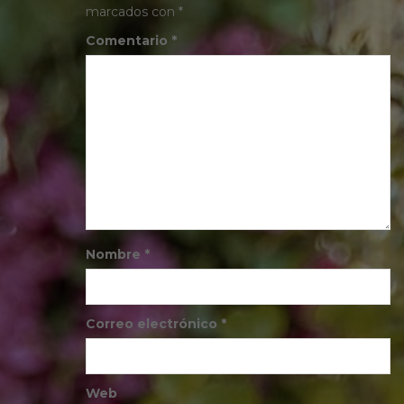
marcados con
*
Comentario
*
Nombre
*
Correo electrónico
*
Web