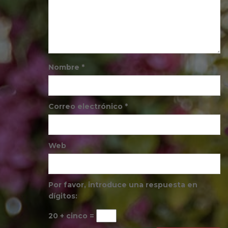
Nombre
*
Correo electrónico
*
Web
Por favor, introduce una respuesta en
dígitos:
20 + cinco =