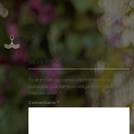
DEJA UN COMENTARIO
Tu dirección de correo electrónico no será
publicada.
Los campos obligatorios están
marcados con
*
Comentario
*