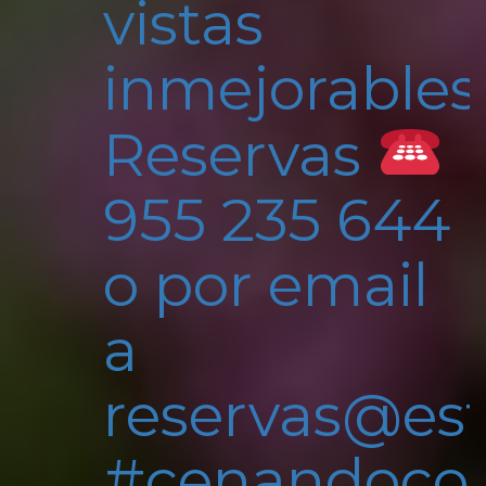
vistas
inmejorables
Reservas
955 235 644
o por email
a
reservas@est
#cenandocon