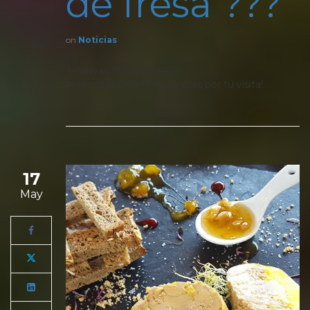
de fresa ???
on
Noticias
reservas 955 23 56 44
#repost @Littlefenu, gracias por tu visita!
17
May