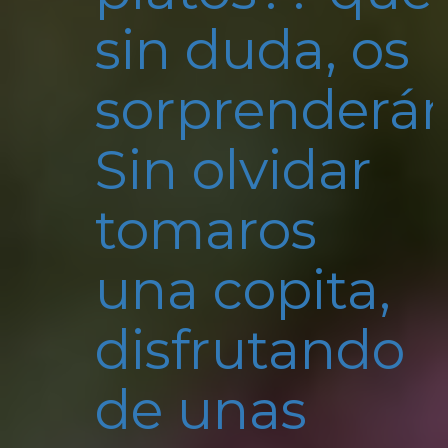
sin duda, os
sorprenderán
Sin olvidar
tomaros
una copita,
disfrutando
de unas