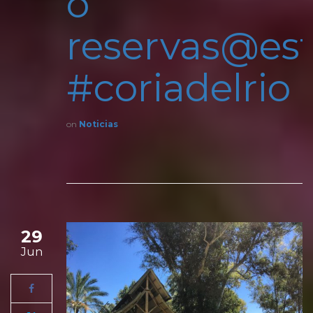
o
reservas@est
#coriadelrio
on
Noticias
29
Jun