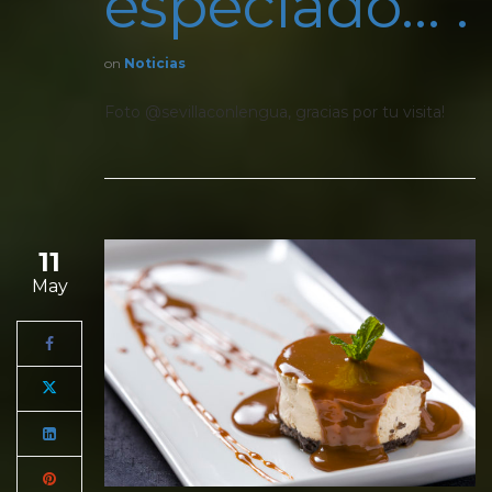
especiado… .
on
Noticias
Foto @sevillaconlengua, gracias por tu visita!
11
May