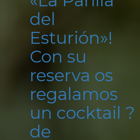
«La Parilla
del
Esturión»!
Con su
reserva os
regalamos
un cocktail ?
de