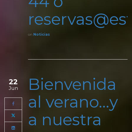
44 o
reservas@est
on
Noticias
Bienvenida
22
Jun
al verano…y
a nuestra