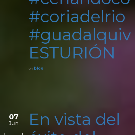
#coriadelrio
#guadalquivi
ESTURIÓN
on
blog
En vista del
07
Jun