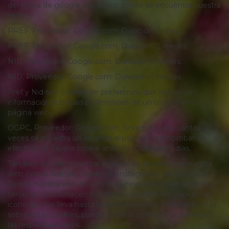
del mapa de google que indica dónde se encuentra nuestra
sede:
PREF, Proveedor: Google.com. Duración: 2 años.
PREF, Proveedor: Google.com. Duración: 2 meses.
NID, Proveedor: Google.com. Duración: 6 meses.
NID, Proveedor: Google.com. Duración: 4 meses.
Pref y Nid son cookies de preferencia que recuerdan
información sobre las preferencias de un usuario en la
página web.
OGPC, Proveedor: Google.com. Sirve para ver cuántas
veces se muestra un anuncio al usuario y comprobar su
efectividad. Es una cookie analítica. Duración: 5 días.
También puede encontrar enlaces de terceros en nuestra
web, como Twitter, Facebook, Instagram o tripadvisor.
Desde nuestra web no se instala ninguna cookie de estos
terceros, solo lo hacen cuando el usuario hace
click
en el
icono que los lleva hasta las distintas webs. Para saber más
sobre estas cookies, puede visitar la política de cookies de
las respectivas webs.