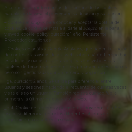
A continuación, informamos del nombre de las cookies
actuales en la web, el proveedor, su duración y su función:
– Cookie del
plug-in
para conocer y aceptar la política de
cookies. La cookie se instala al darle al
acepto
en la barra.
viewed_cookie_policy, duración: 1 año. Persistente.
Proveedor: esturion.es.
– Cookies de análisis: Google Analytics, que tienen la función
de controlar las visitas de a la web, saber cuánto tiempo han
estado los usuarios o cuántas páginas han visto. Estas
cookies de terceros y persistentes, proceden de esturion.es
pero son gestionadas por un tercero: Google.com.
_ga, duración: 2 años. Se utiliza para diferenciar entre
usuarios y sesiones, haciendo el recuento de cuántas veces
visita el sitio un usuario. También registra cuando fue la
primera y la última vez que visitó la web.
_gat, Cookie de terceros y persistente. duración: 1 día. Se
usa para diferenciar entre los diferentes objetos de
seguimiento creados en la sesión.