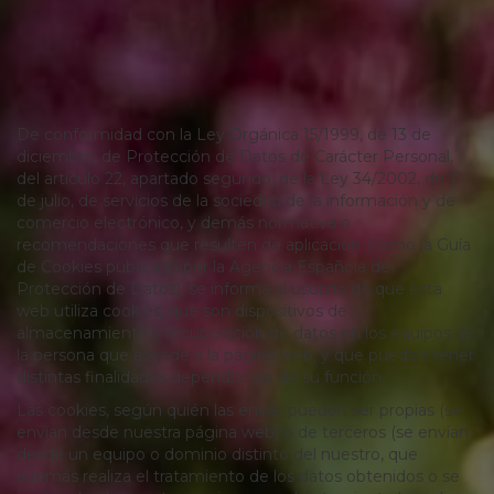
De conformidad con la Ley Orgánica 15/1999, de 13 de
diciembre, de Protección de Datos de Carácter Personal,
del artículo 22, apartado segundo, de la Ley 34/2002, de 11
de julio, de servicios de la sociedad de la información y de
comercio electrónico, y demás normativa o
recomendaciones que resulten de aplicación (como la Guía
de Cookies publicada por la Agencia Española de
Protección de Datos), se informa al usuario de que esta
web utiliza cookies, que son dispositivos de
almacenamiento y recuperación de datos en los equipos de
la persona que accede a la página web, y que pueden tener
distintas finalidades dependiendo de su función.
Las cookies, según quién las envíe, pueden ser propias (se
envían desde nuestra página web) o de terceros (se envían
desde un equipo o dominio distinto del nuestro, que
además realiza el tratamiento de los datos obtenidos o se