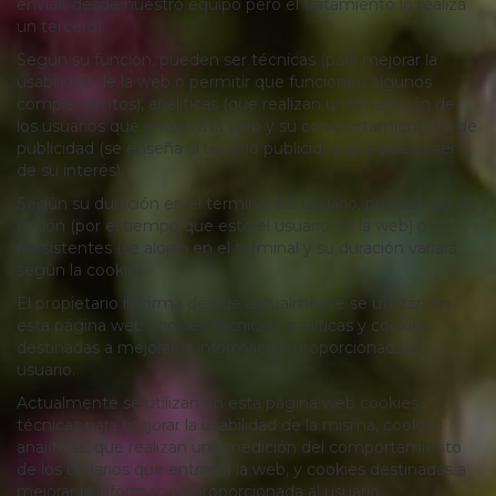
envían desde nuestro equipo pero el tratamiento lo realiza
un tercero).
Según su función, pueden ser técnicas (para mejorar la
usabilidad de la web o permitir que funcionen algunos
complementos), analíticas (que realizan una medición de
los usuarios que entran a la web y su comportamiento) o de
publicidad (se enseña al usuario publicidad que pueda ser
de su interés).
Según su duración en el terminal del usuario, pueden ser de
sesión (por el tiempo que esté el usuario en la web) o
persistentes (se alojan en el terminal y su duración variará
según la cookie).
El propietario informa de que actualmente se utilizan en
esta página web cookies técnicas, analíticas y cookies
destinadas a mejorar la información proporcionada al
usuario.
Actualmente se utilizan en esta página web cookies
técnicas para mejorar la usabilidad de la misma, cookies
analíticas, que realizan una medición del comportamiento
de los usuarios que entran a la web, y cookies destinadas a
mejorar la información proporcionada al usuario.