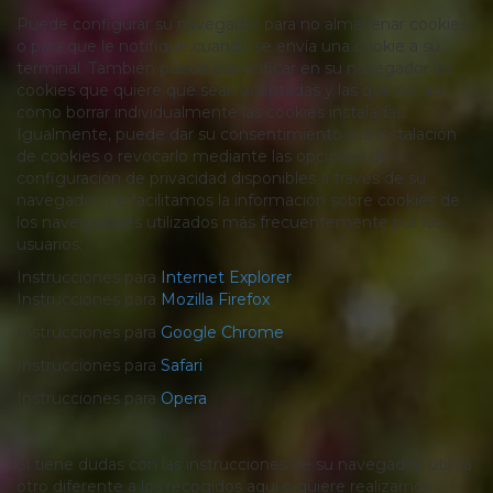
Puede configurar su navegador para no almacenar cookies
o para que le notifique cuando se envía una cookie a su
terminal. También puede especificar en su navegador las
cookies que quiere que sean aceptadas y las que no, así
como borrar individualmente las cookies instaladas.
Igualmente, puede dar su consentimiento a la instalación
de cookies o revocarlo mediante las opciones de
configuración de privacidad disponibles a través de su
navegador. Le facilitamos la información sobre cookies de
los navegadores utilizados más frecuentemente por los
usuarios:
Instrucciones para
Internet Explorer
Instrucciones para
Mozilla Firefox
Instrucciones para
Google Chrome
Instrucciones para
Safari
Instrucciones para
Opera
Si tiene dudas con las instrucciones de su navegador, utiliza
otro diferente a los recogidos aquí o quiere realizarnos