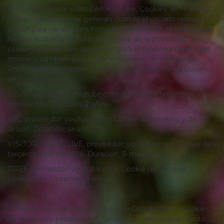
– Visualización de vídeos en YouTube, Cookies de terceros.
Estas cookies solo se generan cuando el usuario realiza la
acción para ver el vídeo incrustado en la web, debido a que
hemos activado el modo de mejora de la privacidad. Son
cookies de YouTube que sirven para el funcionamiento del
mismo y también para medir el número de visitas a un
vídeo, el comportamiento y las preferencias de los usuarios
de YouTube.
GEUP, proveedor: youtube.com. Cookie de terceros y
persistente. Duración: 2 años.
YSC, proveedor: youtube.com Cookie de terceros y de
sesión. Duración: sesión.
VISITOR_INFO1_LIVE, proveedor: youtube.com. Cookie de
terceros y persistente. Duración: 8 meses.
PREF, proveedor: youtube.com. Cookie de terceros y
persistente. Duración: 8 meses.
– Visualización de mapas mediante Google Maps, Cookies
de terceros y persistentes. Sirven para el funcionamiento