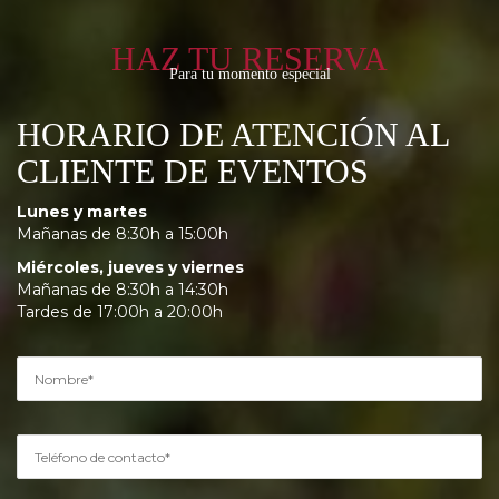
HAZ TU RESERVA
Para tu momento especial
HORARIO DE ATENCIÓN AL
CLIENTE DE EVENTOS
Lunes y martes
Mañanas de 8:30h a 15:00h
Miércoles, jueves y viernes
Mañanas de 8:30h a 14:30h
Tardes de 17:00h a 20:00h