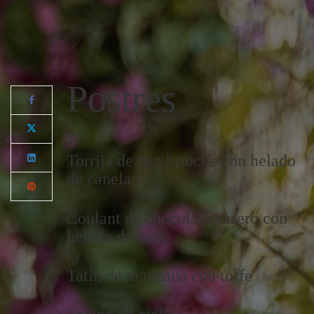
Postres
Torrija de pan brioche con helado
de canela
Coulant de chocolate casero con
helado de nata
Tatín de manzana con toffe