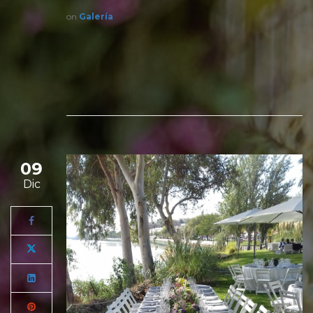
on
Galería
09
Dic