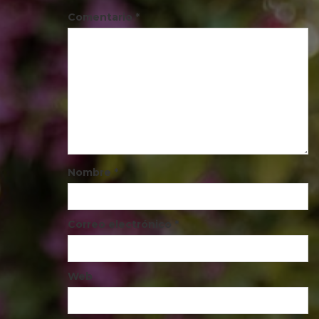
Comentario
*
Nombre
*
Correo electrónico
*
Web