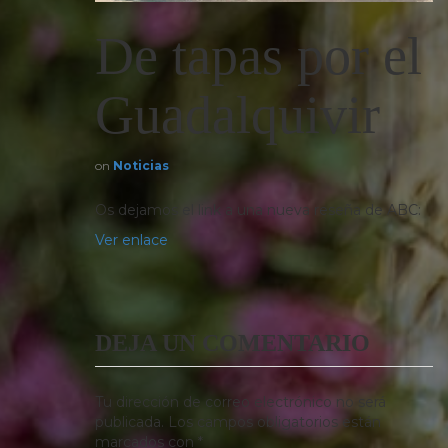
De tapas por el
Guadalquivir
on
Noticias
Os dejamos el link a una nueva reseña de ABC:
Ver enlace
DEJA UN COMENTARIO
Tu dirección de correo electrónico no será
publicada.
Los campos obligatorios están
marcados con
*