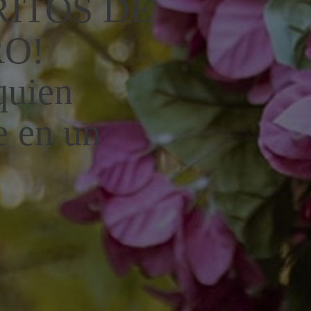
ITOS DE
RO!
quien
e en un