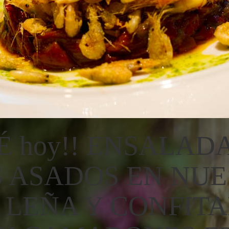
É hoy!! ENSALAD
S ASADOS EN NU
 LEÑA Y CONFITA