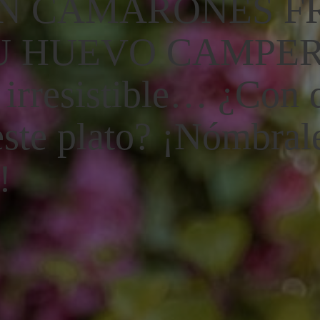
ON CAMARONES FR
SU HUEVO CAMPE
irresistible… ¿Con 
este plato? ¡Nómbral
!