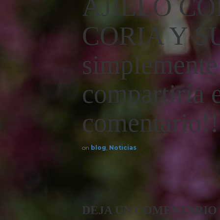
AJILLO C
CORIA Y 
simplemente 
compartiría 
comentario!!
on
blog
,
Noticias
DEJA UN COMENTARIO