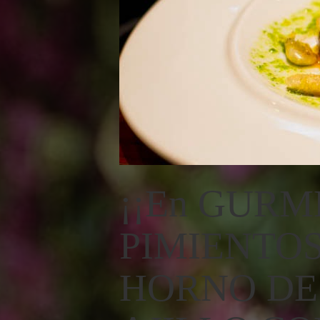
¡¡En GURM
PIMIENTO
HORNO DE