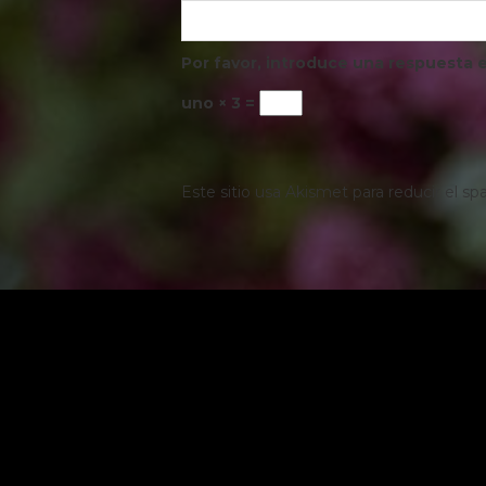
Por favor, introduce una respuesta e
uno × 3 =
Este sitio usa Akismet para reducir el s