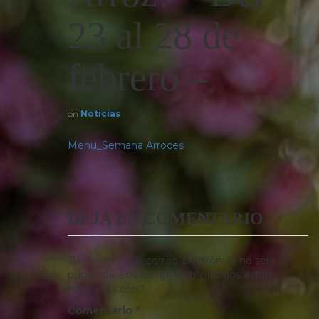
23 al 28 de
febrero –
on
Noticias
Menu_Semana Arroces
DEJA UN COMENTARIO
Tu dirección de correo electrónico no será
publicada.
Los campos obligatorios están
marcados con
*
Comentario
*