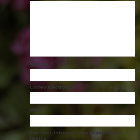
Nombre
*
Correo electrónico
*
Web
Por favor, introduce una respuesta en
dígitos: