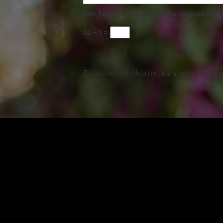
Por favor, introduce una respuesta e
12 − 1 =
Este sitio usa Akismet para reducir el s